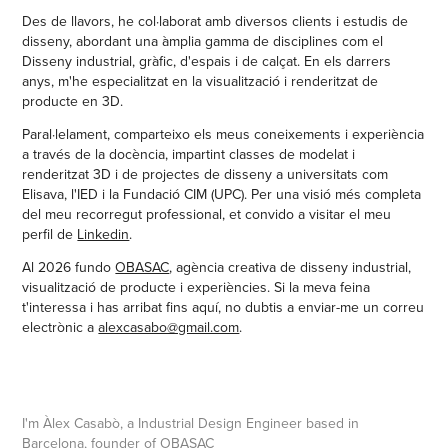
Des de llavors, he col·laborat amb diversos clients i estudis de
disseny, abordant una àmplia gamma de disciplines com el
Disseny industrial, gràfic, d'espais i de calçat. En els darrers
anys, m'he especialitzat en la visualització i renderitzat de
producte en 3D.
Paral·lelament, comparteixo els meus coneixements i experiència
a través de la docència, impartint classes de modelat i
renderitzat 3D i de projectes de disseny a universitats com
Elisava, l'IED i la Fundació CIM (UPC). Per una visió més completa
del meu recorregut professional, et convido a visitar el meu
perfil de
Linkedin
.
Al 2026 fundo
OBASAC
, agència creativa de disseny industrial,
visualització de producte i experiències. S
i la meva feina
t'interessa i has arribat fins aquí, no dubtis a enviar-me un correu
electrònic a
alexcasabo@gmail.com
.
I'm Àlex Casabò, a Industrial Design Engineer based in
Barcelona, founder of
OBASAC