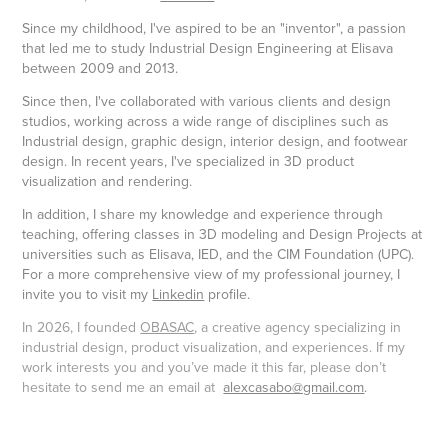
Since my childhood, I've aspired to be an "inventor", a passion
that led me to study Industrial Design Engineering at Elisava
between 2009 and 2013.
Since then, I've collaborated with various clients and design
studios, working across a wide range of disciplines such as
Industrial design, graphic design, interior design, and footwear
design. In recent years, I've specialized in 3D product
visualization and rendering.
In addition, I share my knowledge and experience through
teaching, offering classes in 3D modeling and Design Projects at
universities such as Elisava, IED, and the CIM Foundation (UPC).
For a more comprehensive view of my professional journey, I
invite you to visit my
Linkedin
profile.
In 2026, I founded
OBASAC
, a creative agency specializing in
industrial design, product visualization, and experiences. If my
work interests you and you’ve made it this far, please don’t
hesitate to send me an email at
alexcasabo@gmail.com
.